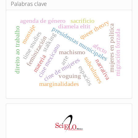
u
Palabras clave
l
o
agenda de género
sacrificio
queer theory
diamela eltit
mujeres en política
montaje
presidentas municipales
direito ao trabalho
migración forzada
time studies
stalking
feminización
afecto
cine mexicano
machismo
materia
arte
subcultures
cine de mujeres
narrativa
espacios
voguing
marginalidades
I
n
d
e
x