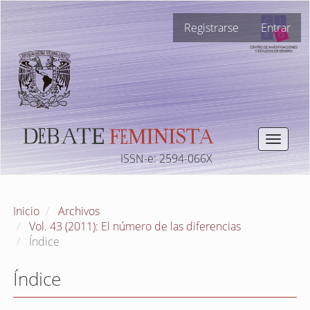
Navegación
Registrarse
Entrar
principal
Contenido
principal
Barra
lateral
Toggle
navigat
ISSN-e: 2594-066X
Inicio
Archivos
Vol. 43 (2011): El número de las diferencias
Índice
Índice