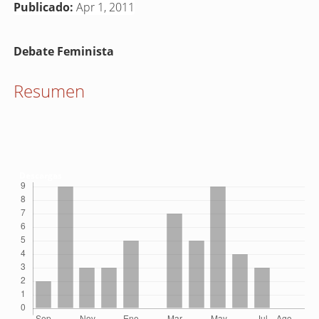
Publicado:
Apr 1, 2011
Contenido
Debate Feminista
principal
del
Resumen
artículo
Descargas