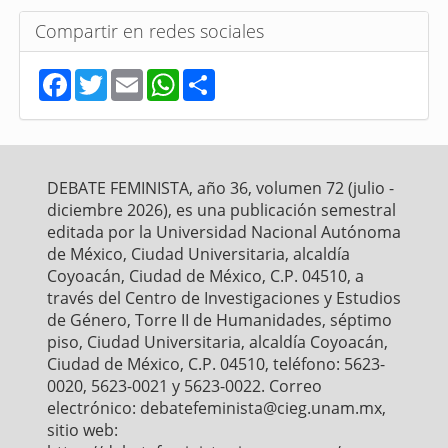
Compartir en redes sociales
F
T
E
W
S
a
w
m
h
h
c
i
a
a
a
e
t
i
t
r
b
t
l
s
e
o
e
A
o
r
p
DEBATE FEMINISTA, año 36, volumen 72 (julio -
k
p
diciembre 2026), es una publicación semestral
editada por la Universidad Nacional Autónoma
de México, Ciudad Universitaria, alcaldía
Coyoacán, Ciudad de México, C.P. 04510, a
través del Centro de Investigaciones y Estudios
de Género, Torre II de Humanidades, séptimo
piso, Ciudad Universitaria, alcaldía Coyoacán,
Ciudad de México, C.P. 04510, teléfono: 5623-
0020, 5623-0021 y 5623-0022. Correo
electrónico: debatefeminista@cieg.unam.mx,
sitio web: