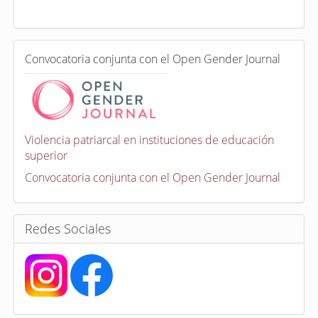
a
d
a
e
C
n
Convocatoria conjunta con el Open Gender Journal
o
n
v
o
c
a
Violencia patriarcal en instituciones de educación
t
superior
o
r
Convocatoria conjunta con el Open Gender Journal
i
a
s
Redes Sociales