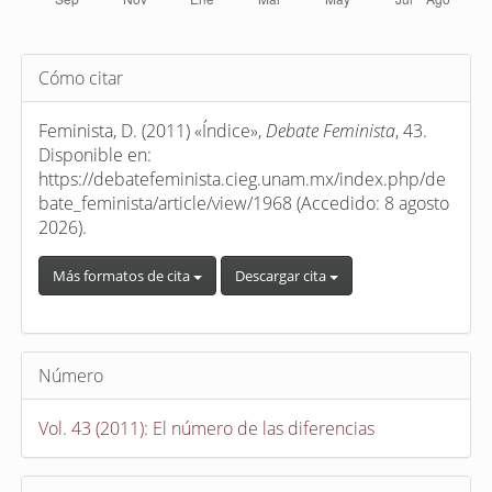
Detalles
Cómo citar
del
artículo
Feminista, D. (2011) «Índice»,
Debate Feminista
, 43.
Disponible en:
https://debatefeminista.cieg.unam.mx/index.php/de
bate_feminista/article/view/1968 (Accedido: 8 agosto
2026).
Más formatos de cita
Descargar cita
Número
Vol. 43 (2011): El número de las diferencias