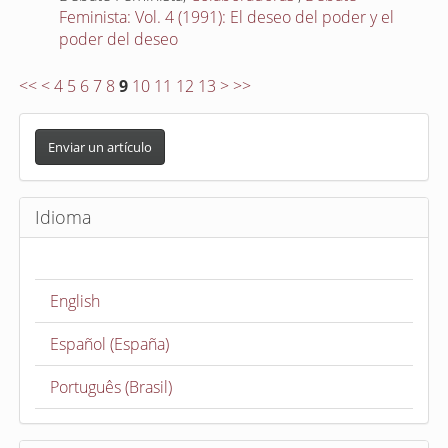
Feminista: Vol. 4 (1991): El deseo del poder y el
poder del deseo
<<
<
4
5
6
7
8
9
10
11
12
13
>
>>
E
n
Enviar un artículo
v
i
Idioma
a
r
u
English
n
a
Español (España)
r
t
Português (Brasil)
í
c