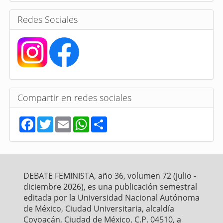
a
s
Redes Sociales
Compartir en redes sociales
F
T
E
W
S
a
w
m
h
h
c
i
a
a
a
e
t
i
t
r
b
t
l
s
e
o
e
A
o
r
p
DEBATE FEMINISTA, año 36, volumen 72 (julio -
k
p
diciembre 2026), es una publicación semestral
editada por la Universidad Nacional Autónoma
de México, Ciudad Universitaria, alcaldía
Coyoacán, Ciudad de México, C.P. 04510, a