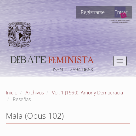
Navegación
Registrarse
Entrar
principal
Contenido
principal
Barra
lateral
Toggle
navigat
ISSN-e: 2594-066X
Inicio
Archivos
Vol. 1 (1990): Amor y Democracia
Reseñas
Mala (Opus 102)