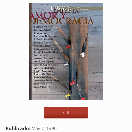
Barra
lateral
del
artículo
pdf
Publicado:
May 7, 1990