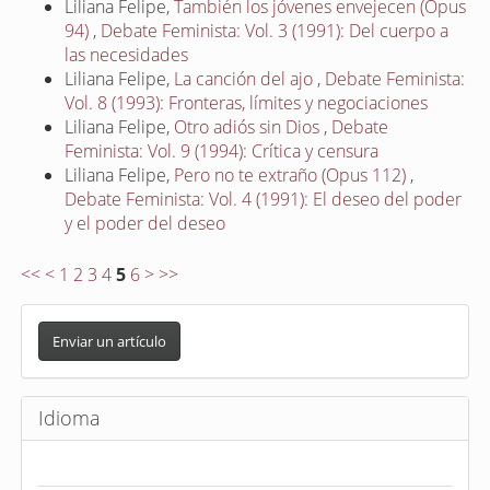
Liliana Felipe,
También los jóvenes envejecen (Opus
94)
,
Debate Feminista: Vol. 3 (1991): Del cuerpo a
las necesidades
Liliana Felipe,
La canción del ajo
,
Debate Feminista:
Vol. 8 (1993): Fronteras, límites y negociaciones
Liliana Felipe,
Otro adiós sin Dios
,
Debate
Feminista: Vol. 9 (1994): Crítica y censura
Liliana Felipe,
Pero no te extraño (Opus 112)
,
Debate Feminista: Vol. 4 (1991): El deseo del poder
y el poder del deseo
<<
<
1
2
3
4
5
6
>
>>
E
n
Enviar un artículo
v
i
Idioma
a
r
u