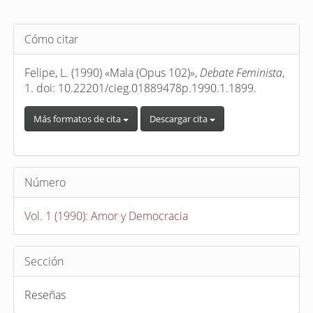
Detalles
Cómo citar
del
artículo
Felipe, L. (1990) «Mala (Opus 102)»,
Debate Feminista
,
1. doi: 10.22201/cieg.01889478p.1990.1.1899.
Más formatos de cita
Descargar cita
Número
Vol. 1 (1990): Amor y Democracia
Sección
Reseñas