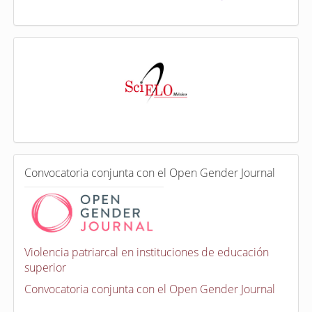
I
n
d
e
x
a
d
a
e
C
n
Convocatoria conjunta con el Open Gender Journal
o
n
v
o
c
a
Violencia patriarcal en instituciones de educación
t
superior
o
r
Convocatoria conjunta con el Open Gender Journal
i