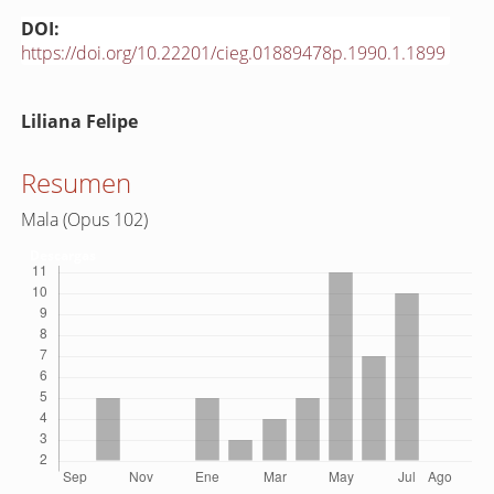
DOI:
https://doi.org/10.22201/cieg.01889478p.1990.1.1899
Contenido
Liliana Felipe
principal
del
Resumen
artículo
Mala (Opus 102)
Descargas