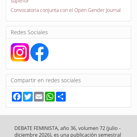
superior
o
r
Convocatoria conjunta con el Open Gender Journal
i
a
s
Redes Sociales
Compartir en redes sociales
F
T
E
W
S
a
w
m
h
h
c
i
a
a
a
e
t
i
t
r
b
t
l
s
e
o
e
A
o
r
p
DEBATE FEMINISTA, año 36, volumen 72 (julio -
k
p
diciembre 2026), es una publicación semestral