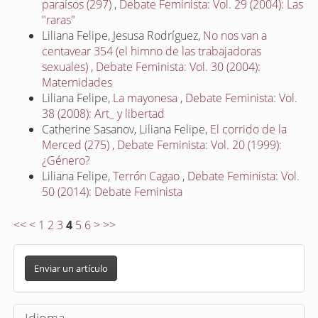
paraísos (297)
,
Debate Feminista: Vol. 29 (2004): Las
"raras"
Liliana Felipe, Jesusa Rodríguez,
No nos van a
centavear 354 (el himno de las trabajadoras
sexuales)
,
Debate Feminista: Vol. 30 (2004):
Maternidades
Liliana Felipe,
La mayonesa
,
Debate Feminista: Vol.
38 (2008): Art_ y libertad
Catherine Sasanov, Liliana Felipe,
El corrido de la
Merced (275)
,
Debate Feminista: Vol. 20 (1999):
¿Género?
Liliana Felipe,
Terrón Cagao
,
Debate Feminista: Vol.
50 (2014): Debate Feminista
<<
<
1
2
3
4
5
6
>
>>
E
n
Enviar un artículo
v
i