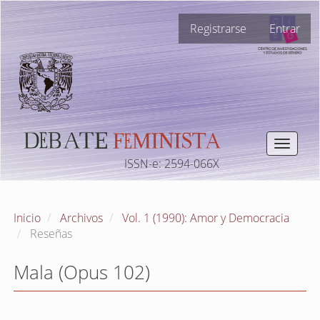
Navegación
Registrarse
Entrar
principal
Contenido
principal
Barra
lateral
Toggle
navigat
ISSN-e: 2594-066X
Inicio
Archivos
Vol. 1 (1990): Amor y Democracia
Reseñas
Mala (Opus 102)