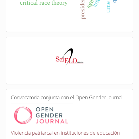
arte
critical race theory
I
n
d
e
x
a
d
a
e
C
n
Convocatoria conjunta con el Open Gender Journal
o
n
v
o
c
a
Violencia patriarcal en instituciones de educación
t