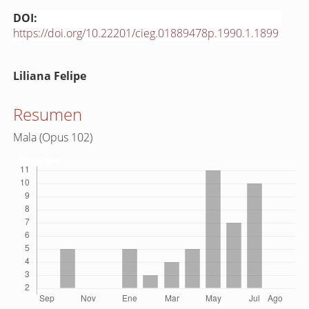
DOI:
https://doi.org/10.22201/cieg.01889478p.1990.1.1899
Contenido
Liliana Felipe
principal
del
Resumen
artículo
Mala (Opus 102)
Descargas