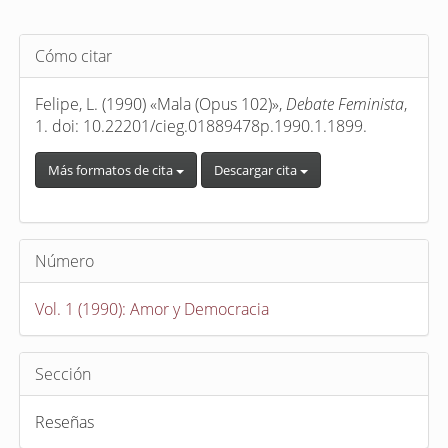
Detalles
Cómo citar
del
artículo
Felipe, L. (1990) «Mala (Opus 102)»,
Debate Feminista
,
1. doi: 10.22201/cieg.01889478p.1990.1.1899.
Más formatos de cita
Descargar cita
Número
Vol. 1 (1990): Amor y Democracia
Sección
Reseñas