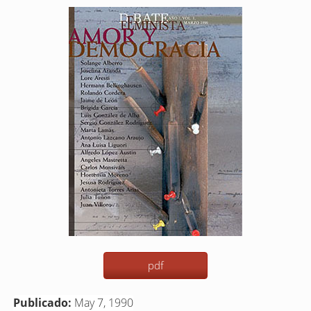
Barra
lateral
del
artículo
pdf
Publicado:
May 7, 1990