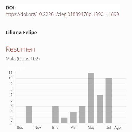
DOI:
https://doi.org/10.22201/cieg.01889478p.1990.1.1899
Contenido
Liliana Felipe
principal
del
Resumen
artículo
Mala (Opus 102)
Descargas