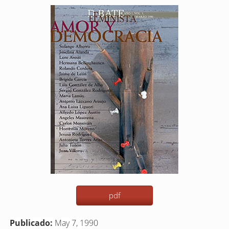
Barra
lateral
del
artículo
pdf
Publicado:
May 7, 1990