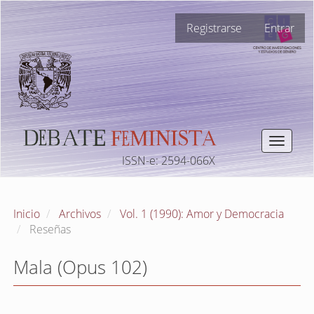
Navegación
Registrarse
Entrar
principal
Contenido
principal
Barra
lateral
Toggle
navigat
ISSN-e: 2594-066X
Inicio
Archivos
Vol. 1 (1990): Amor y Democracia
Reseñas
Mala (Opus 102)