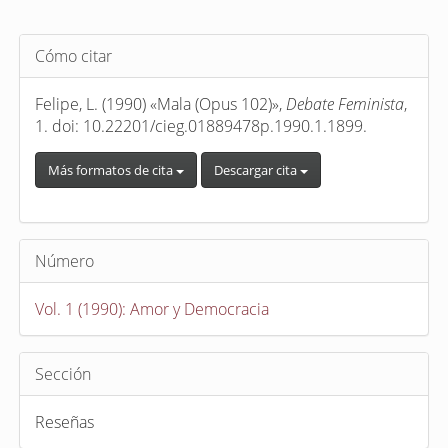
Detalles
Cómo citar
del
artículo
Felipe, L. (1990) «Mala (Opus 102)»,
Debate Feminista
,
1. doi: 10.22201/cieg.01889478p.1990.1.1899.
Más formatos de cita
Descargar cita
Número
Vol. 1 (1990): Amor y Democracia
Sección
Reseñas