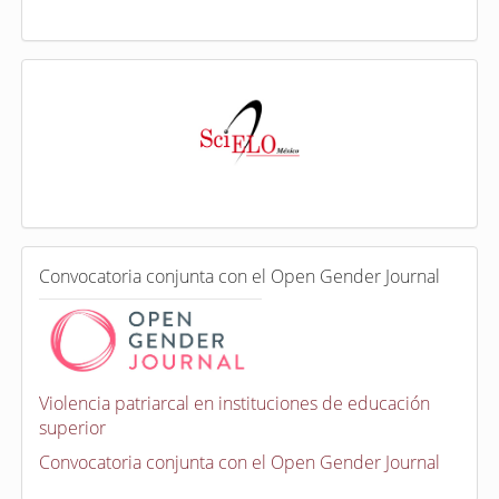
I
n
d
e
x
a
d
a
e
C
n
Convocatoria conjunta con el Open Gender Journal
o
n
v
o
c
a
Violencia patriarcal en instituciones de educación
t
superior
o
r
Convocatoria conjunta con el Open Gender Journal
i