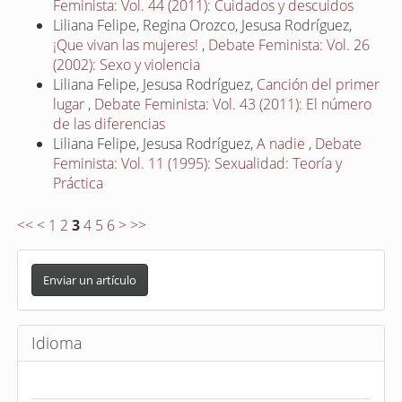
Feminista: Vol. 44 (2011): Cuidados y descuidos
Liliana Felipe, Regina Orozco, Jesusa Rodríguez,
¡Que vivan las mujeres!
,
Debate Feminista: Vol. 26
(2002): Sexo y violencia
Liliana Felipe, Jesusa Rodríguez,
Canción del primer
lugar
,
Debate Feminista: Vol. 43 (2011): El número
de las diferencias
Liliana Felipe, Jesusa Rodríguez,
A nadie
,
Debate
Feminista: Vol. 11 (1995): Sexualidad: Teoría y
Práctica
<<
<
1
2
3
4
5
6
>
>>
E
n
Enviar un artículo
v
i
Idioma
a
r
u