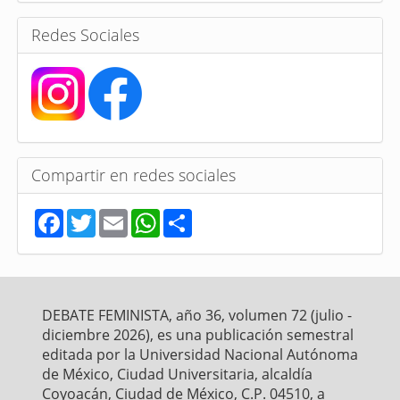
a
s
Redes Sociales
Compartir en redes sociales
F
T
E
W
S
a
w
m
h
h
c
i
a
a
a
e
t
i
t
r
b
t
l
s
e
o
e
A
o
r
p
DEBATE FEMINISTA, año 36, volumen 72 (julio -
k
p
diciembre 2026), es una publicación semestral
editada por la Universidad Nacional Autónoma
de México, Ciudad Universitaria, alcaldía
Coyoacán, Ciudad de México, C.P. 04510, a