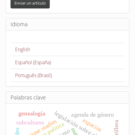
n
Enviar un artículo
v
i
Idioma
a
r
u
English
n
a
Español (España)
r
t
Português (Brasil)
í
c
u
Palabras clave
l
o
legislación sobre el aborto
genealogía
agenda de género
espacios
time studies
subcultures
guerrillera