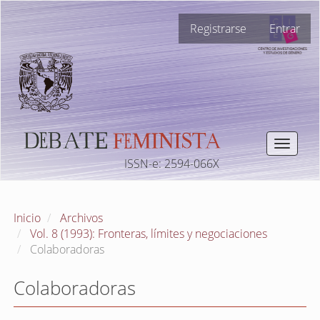
Navegación
Registrarse
Entrar
principal
Contenido
principal
Barra
lateral
Toggle
navigat
ISSN-e: 2594-066X
Inicio
Archivos
Vol. 8 (1993): Fronteras, límites y negociaciones
Colaboradoras
Colaboradoras