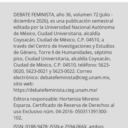
b
t
l
s
e
o
e
A
o
r
p
DEBATE FEMINISTA, año 36, volumen 72 (julio -
k
p
diciembre 2026), es una publicación semestral
editada por la Universidad Nacional Autónoma
de México, Ciudad Universitaria, alcaldía
Coyoacán, Ciudad de México, C.P. 04510, a
través del Centro de Investigaciones y Estudios
de Género, Torre II de Humanidades, séptimo
piso, Ciudad Universitaria, alcaldía Coyoacán,
Ciudad de México, C.P. 04510, teléfono: 5623-
0020, 5623-0021 y 5623-0022. Correo
electrónico: debatefeminista@cieg.unam.mx,
sitio web:
https://debatefeminista.cieg.unam.mx/
Editora responsable: Hortensia Moreno
Esparza. Certificado de Reserva de Derechos al
uso Exclusivo núm. 04-2016- 050311391300-
102,
ISSN: 0188-9478; ISSN-e 2594-066X, ambos