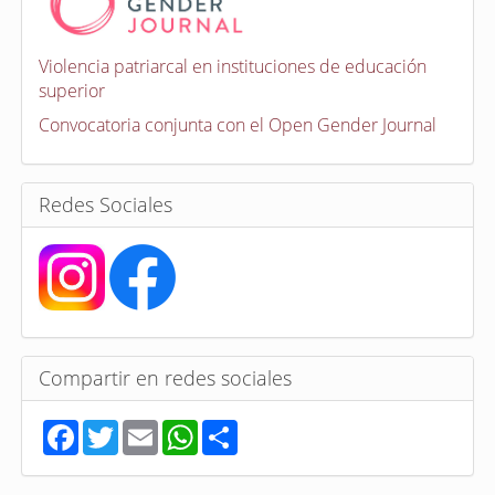
o
c
a
Violencia patriarcal en instituciones de educación
t
superior
o
r
Convocatoria conjunta con el Open Gender Journal
i
a
s
Redes Sociales
Compartir en redes sociales
F
T
E
W
S
a
w
m
h
h
c
i
a
a
a
e
t
i
t
r