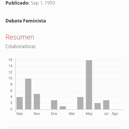
Publicado:
Sep 1, 1993
Contenido
Debate Feminista
principal
del
Resumen
artículo
Colaboradoras
Descargas