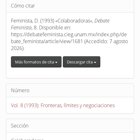
Detalles
Cómo citar
del
artículo
Feminista, D. (1993) «Colaboradoras»,
Debate
Feminista
, 8. Disponible en:
https://debatefeminista.cieg.unam.mx/index.php/de
bate_feminista/article/view/1681 (Accedido: 7 agosto
2026).
Más formatos de cita
Descargar cita
Número
Vol. 8 (1993): Fronteras, límites y negociaciones
Sección