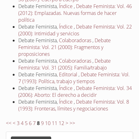
Debate Feminista,
Índice
,
Debate Feminista: Vol. 46
(2012): Emplazadas. Nuevas formas de hacer
política
Debate Feminista,
Índice
,
Debate Feminista: Vol. 22
(2000): Intimidad y servicios
Debate Feminista,
Colaboradoras
,
Debate
Feminista: Vol. 21 (2000): Fragmentos y
proposiciones
Debate Feminista,
Colaboradoras
,
Debate
Feminista: Vol. 31 (2005): Familia/trabajo
Debate Feminista,
Editorial
,
Debate Feminista: Vol.
7 (1993): Política, trabajo y tiempos
Debate Feminista,
Índice
,
Debate Feminista: Vol. 34
(2006): Aborto: El derecho a decidir
Debate Feminista,
Índice
,
Debate Feminista: Vol. 8
(1993): Fronteras, límites y negociaciones
<<
<
3
4
5
6
7
8
9
10
11
12
>
>>
E