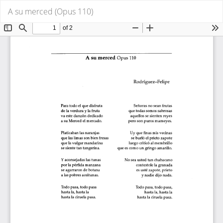
Volver
De
De
A su merced (Opus 110)
a
P
los
detalles
del
artículo