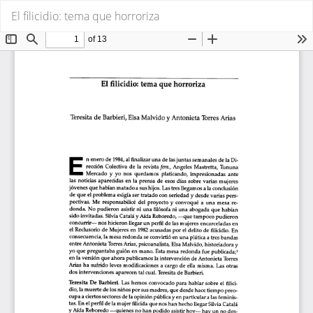
Volver
De
De
El filicidio: tema que horroriza
a
P
los
detalles
del
artículo