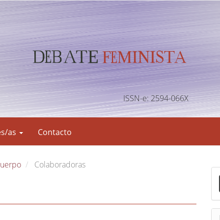
ISSN-e: 2594-066X
es/as
Contacto
 cuerpo
Colaboradoras
E
n
v
i