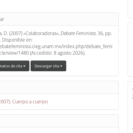
s
ar
a, D. (2007) «Colaboradoras»,
Debate Feminista
, 36, pp.
 Disponible en:
debatefeminista.cieg.unam.mx/index.php/debate_femi
ticle/view/1480 (Accedido: 8 agosto 2026).
matos de cita
Descargar cita
(2007): Cuerpo a cuerpo