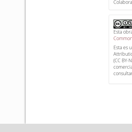
Colabor
Esta obr
Commons
Esta es 
Attribut
(CC BY-N
comercia
consulta