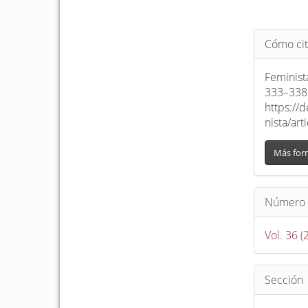
Detalle
Cómo cit
del
artículo
Feminist
333–338.
https://
nista/ar
Más for
Número
Vol. 36 
Sección