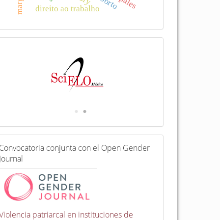
direito ao trabalho
I
n
d
e
x
a
d
a
e
n
C
Convocatoria conjunta con el Open Gender
o
Journal
n
v
o
c
a
t
Violencia patriarcal en instituciones de
o