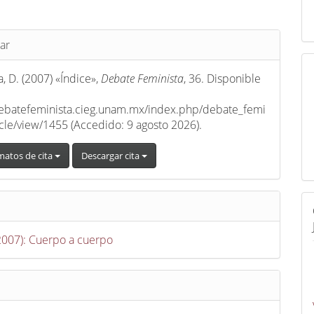
s
ar
, D. (2007) «Índice»,
Debate Feminista
, 36. Disponible
debatefeminista.cieg.unam.mx/index.php/debate_femi
ticle/view/1455 (Accedido: 9 agosto 2026).
matos de cita
Descargar cita
(2007): Cuerpo a cuerpo