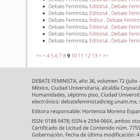
Debate Feminista,
Editorial
,
Debate Femin
Debate Feminista,
Editorial
,
Debate Femini
Debate Feminista,
Índice
,
Debate Feminist
Debate Feminista,
Editorial
,
Debate Femini
Debate Feminista,
Editorial
,
Debate Femin
Debate Feminista,
Editorial
,
Debate Femini
<<
<
4
5
6
7
8
9
10
11
12
13
>
>>
DEBATE FEMINISTA, año 36, volumen 72 (julio 
México, Ciudad Universitaria, alcaldía Coyoaca
Humanidades, séptimo piso, Ciudad Universitar
electrónico: debatefeminista@cieg.unam.mx, 
Editora responsable: Hortensia Moreno Esparz
ISSN: 0188-9478; ISSN-e 2594-066X, ambos otorg
Certificado de Licitud de Contenido núm. 7759
Gobernación. Fecha de última modificación: 