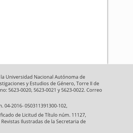
k
p
r la Universidad Nacional Autónoma de
estigaciones y Estudios de Género, Torre II de
fono: 5623-0020, 5623-0021 y 5623-0022. Correo
́m. 04-2016- 050311391300-102,
cado de Licitud de Título núm. 11127,
Revistas Ilustradas de la Secretaria de