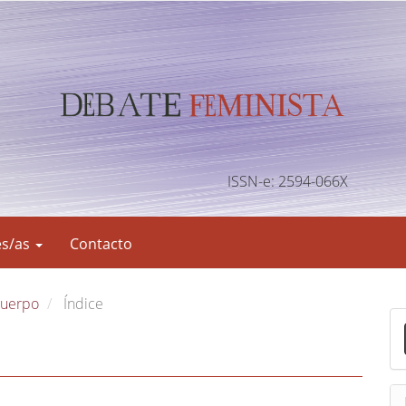
ISSN-e: 2594-066X
es/as
Contacto
 cuerpo
Índice
E
n
v
i