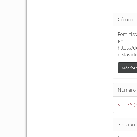
Detalle
Cómo cit
del
artículo
Feminista
en:
https://
nista/ar
Más for
Número
Vol. 36 
Sección