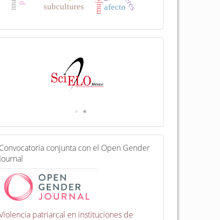
subcultures
afecto
I
n
d
e
x
a
d
a
e
n
C
Convocatoria conjunta con el Open Gender
o
Journal
n
v
o
c
a
t
Violencia patriarcal en instituciones de
o