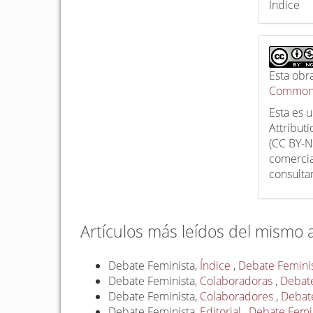
Índice
Esta obr
Commons
Esta es 
Attribut
(CC BY-N
comercia
consulta
Artículos más leídos del mismo 
Debate Feminista,
Índice
,
Debate Feminist
Debate Feminista,
Colaboradoras
,
Debate
Debate Feminista,
Colaboradores
,
Debate
Debate Feminista,
Editorial
,
Debate Femin