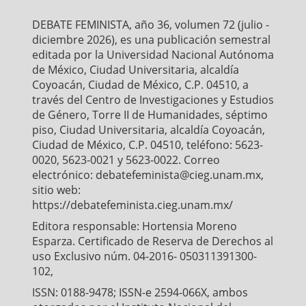
o
e
A
o
r
p
DEBATE FEMINISTA, año 36, volumen 72 (julio -
k
p
diciembre 2026), es una publicación semestral
editada por la Universidad Nacional Autónoma
de México, Ciudad Universitaria, alcaldía
Coyoacán, Ciudad de México, C.P. 04510, a
través del Centro de Investigaciones y Estudios
de Género, Torre II de Humanidades, séptimo
piso, Ciudad Universitaria, alcaldía Coyoacán,
Ciudad de México, C.P. 04510, teléfono: 5623-
0020, 5623-0021 y 5623-0022. Correo
electrónico: debatefeminista@cieg.unam.mx,
sitio web:
https://debatefeminista.cieg.unam.mx/
Editora responsable: Hortensia Moreno
Esparza. Certificado de Reserva de Derechos al
uso Exclusivo núm. 04-2016- 050311391300-
102,
ISSN: 0188-9478; ISSN-e 2594-066X, ambos