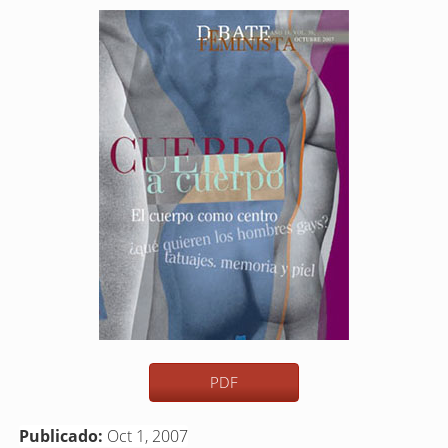
Barra
lateral
del
artículo
PDF
Publicado:
Oct 1, 2007