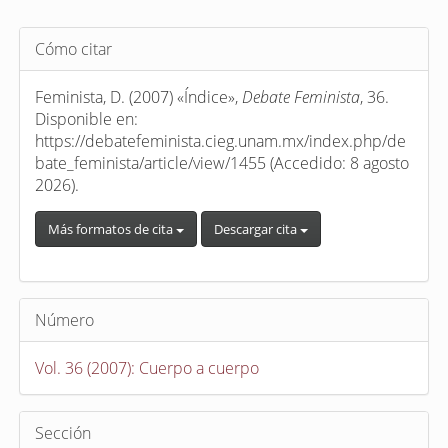
Detalles
Cómo citar
del
artículo
Feminista, D. (2007) «Índice»,
Debate Feminista
, 36.
Disponible en:
https://debatefeminista.cieg.unam.mx/index.php/de
bate_feminista/article/view/1455 (Accedido: 8 agosto
2026).
Más formatos de cita
Descargar cita
Número
Vol. 36 (2007): Cuerpo a cuerpo
Sección