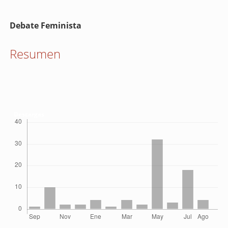
Contenido
Debate Feminista
principal
del
Resumen
artículo
Descargas