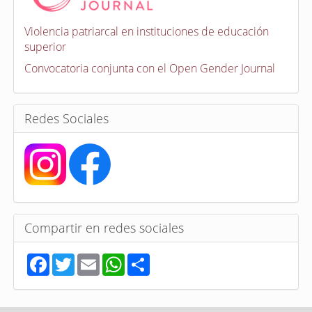
o
c
a
Violencia patriarcal en instituciones de educación
t
superior
o
r
Convocatoria conjunta con el Open Gender Journal
i
a
s
Redes Sociales
Compartir en redes sociales
F
T
E
W
S
a
w
m
h
h
c
i
a
a
a
e
t
i
t
r
b
t
l
s
e