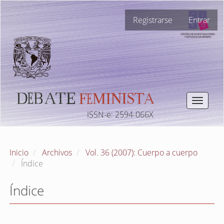
Navegación
Registrarse
Entrar
principal
Contenido
principal
Barra
lateral
Toggle
navigat
ISSN-e: 2594-066X
Inicio
Archivos
Vol. 36 (2007): Cuerpo a cuerpo
Índice
Índice