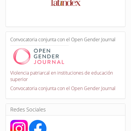
e
x
a
d
a
e
C
n
Convocatoria conjunta con el Open Gender Journal
o
n
v
o
c
a
Violencia patriarcal en instituciones de educación
t
superior
o
r
Convocatoria conjunta con el Open Gender Journal
i
a
s
Redes Sociales