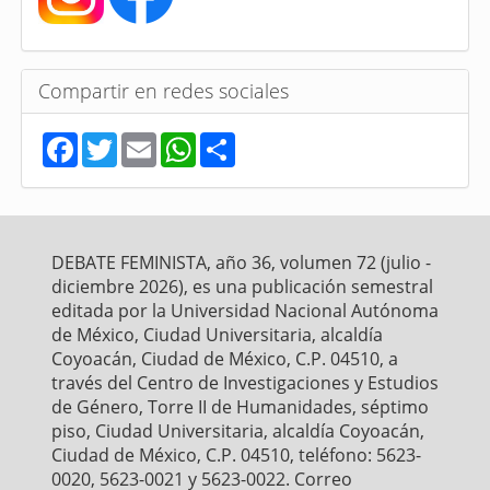
Compartir en redes sociales
F
T
E
W
S
a
w
m
h
h
c
i
a
a
a
e
t
i
t
r
b
t
l
s
e
o
e
A
o
r
p
DEBATE FEMINISTA, año 36, volumen 72 (julio -
k
p
diciembre 2026), es una publicación semestral
editada por la Universidad Nacional Autónoma
de México, Ciudad Universitaria, alcaldía
Coyoacán, Ciudad de México, C.P. 04510, a
través del Centro de Investigaciones y Estudios
de Género, Torre II de Humanidades, séptimo
piso, Ciudad Universitaria, alcaldía Coyoacán,
Ciudad de México, C.P. 04510, teléfono: 5623-
0020, 5623-0021 y 5623-0022. Correo