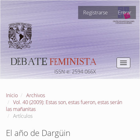
Navegación
Registrarse
Entrar
principal
Contenido
principal
Barra
lateral
Toggle
navigat
ISSN-e: 2594-066X
Inicio
Archivos
Vol. 40 (2009): Estas son, estas fueron, estas serán
las mañanitas
Artículos
El año de Dargüin