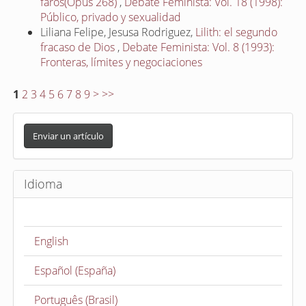
faros(Opus 268)
,
Debate Feminista: Vol. 18 (1998):
Público, privado y sexualidad
Liliana Felipe, Jesusa Rodriguez,
Lilith: el segundo
fracaso de Dios
,
Debate Feminista: Vol. 8 (1993):
Fronteras, límites y negociaciones
1
2
3
4
5
6
7
8
9
>
>>
E
n
Enviar un artículo
v
i
Idioma
a
r
u
English
n
a
Español (España)
r
t
Português (Brasil)