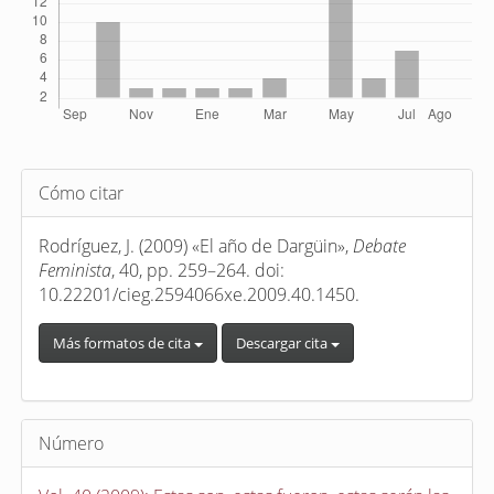
Detalles
Cómo citar
del
artículo
Rodríguez, J. (2009) «El año de Dargüin»,
Debate
Feminista
, 40, pp. 259–264. doi:
10.22201/cieg.2594066xe.2009.40.1450.
Más formatos de cita
Descargar cita
Número