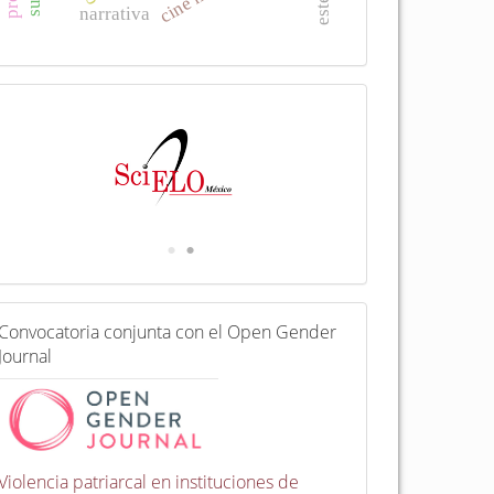
narrativa
I
n
d
e
x
a
d
a
e
n
C
Convocatoria conjunta con el Open Gender
o
Journal
n
v
o
c
a
t
Violencia patriarcal en instituciones de
o