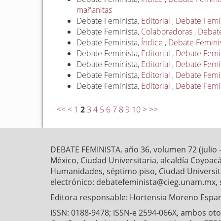
mañanitas
Debate Feminista,
Editorial
,
Debate Femin
Debate Feminista,
Colaboradoras
,
Debate
Debate Feminista,
Índice
,
Debate Feminis
Debate Feminista,
Editorial
,
Debate Femini
Debate Feminista,
Editorial
,
Debate Femin
Debate Feminista,
Editorial
,
Debate Femin
Debate Feminista,
Editorial
,
Debate Femin
<<
<
1
2
3
4
5
6
7
8
9
10
>
>>
DEBATE FEMINISTA, año 36, volumen 72 (julio 
México, Ciudad Universitaria, alcaldía Coyoaca
Humanidades, séptimo piso, Ciudad Universitar
electrónico: debatefeminista@cieg.unam.mx, 
Editora responsable: Hortensia Moreno Esparz
ISSN: 0188-9478; ISSN-e 2594-066X, ambos otorg