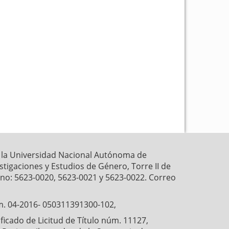
k
p
r la Universidad Nacional Autónoma de
estigaciones y Estudios de Género, Torre II de
fono: 5623-0020, 5623-0021 y 5623-0022. Correo
́m. 04-2016- 050311391300-102,
cado de Licitud de Título núm. 11127,