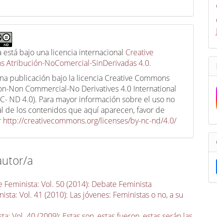
a está bajo una licencia internacional
Creative
 Atribución-NoComercial-SinDerivadas 4.0
.
una publicación bajo la licencia Creative Commons
ion-Non Commercial-No Derivatives 4.0 International
C- ND 4.0). Para mayor información sobre el uso no
l de los contenidos que aquí aparecen, favor de
r
http://creativecommons.org/licenses/by-nc-nd/4.0/
autor/a
 Feminista: Vol. 50 (2014): Debate Feminista
sta: Vol. 41 (2010): Las jóvenes: Feministas o no, a su
a: Vol. 40 (2009): Estas son, estas fueron, estas serán las