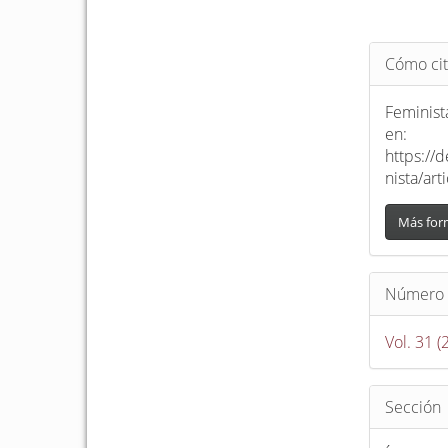
Detalle
Cómo cit
del
artículo
Feminista
en:
https://
nista/ar
Más for
Número
Vol. 31 (
Sección