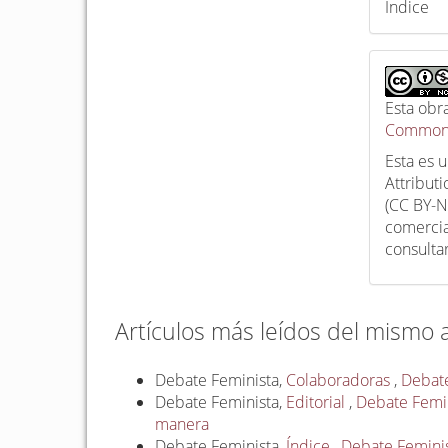
Índice
Esta obr
Commons
Esta es 
Attribut
(CC BY-N
comercia
consulta
Artículos más leídos del mismo 
Debate Feminista,
Colaboradoras
,
Debate
Debate Feminista,
Editorial
,
Debate Femini
manera
Debate Feminista,
Índice
,
Debate Feminist