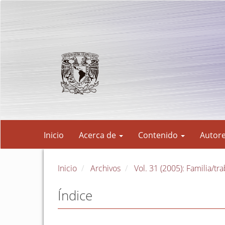
Navegación
principal
Contenido
principal
Barra
lateral
Inicio
Acerca de
Contenido
Autor
Inicio
Archivos
Vol. 31 (2005): Familia/tr
Índice