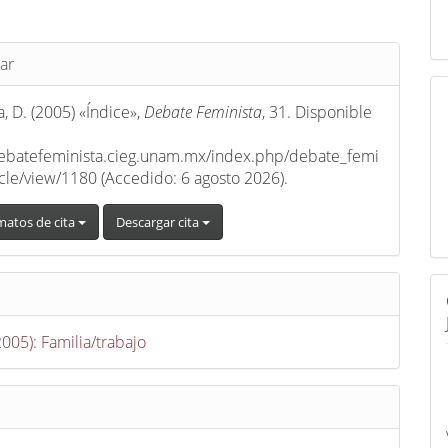
s
ar
, D. (2005) «Índice»,
Debate Feminista
, 31. Disponible
debatefeminista.cieg.unam.mx/index.php/debate_femi
ticle/view/1180 (Accedido: 6 agosto 2026).
matos de cita
Descargar cita
2005): Familia/trabajo