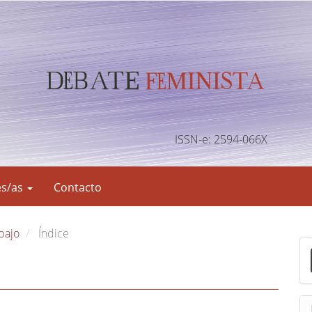
ISSN-e: 2594-066X
es/as
Contacto
abajo
Índice
E
n
v
i