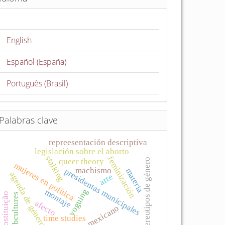
English
Español (España)
Português (Brasil)
Palabras clave
repreesentación descriptiva
legislación sobre el aborto
stalking
feminización
estereotipos de género
queer theory
mujeres en política
machismo
materia
presidentas municipales
agenda de género
arte
voguing
montaje
prostituição
subcultures
afecto
cine mexicano
time studies