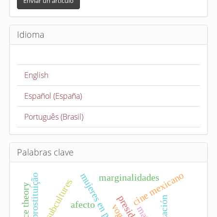
n
Enviar un artículo
v
i
Idioma
a
r
u
English
n
a
Español (España)
r
t
Português (Brasil)
í
c
u
Palabras clave
l
cine mexicano
mujeres en política
o
marginalidades
prostituição
subcultures
afecto