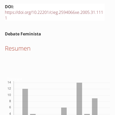
DOI:
https://doi.org/10.22201/cieg.2594066xe.2005.31.111
1
Contenido
Debate Feminista
principal
del
Resumen
artículo
Descargas