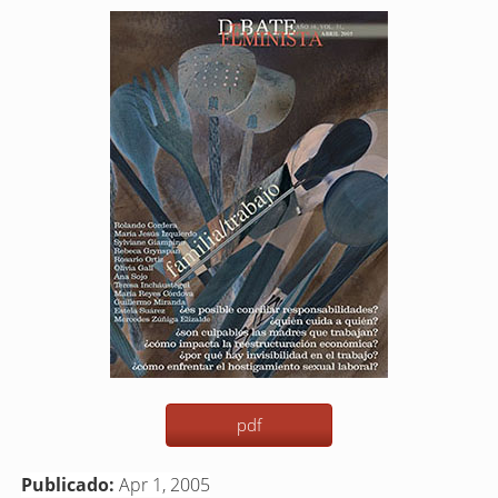
Barra
lateral
del
artículo
pdf
Publicado:
Apr 1, 2005