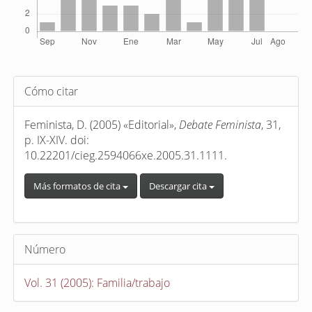
Detalles
Cómo citar
del
artículo
Feminista, D. (2005) «Editorial»,
Debate Feminista
, 31,
p. IX-XIV. doi:
10.22201/cieg.2594066xe.2005.31.1111.
Más formatos de cita
Descargar cita
Número
Vol. 31 (2005): Familia/trabajo