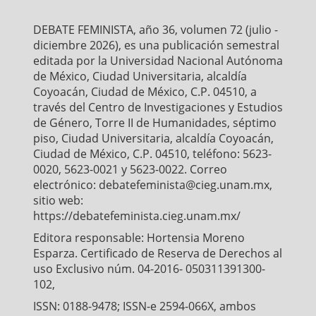
o
e
A
o
r
p
DEBATE FEMINISTA, año 36, volumen 72 (julio -
k
p
diciembre 2026), es una publicación semestral
editada por la Universidad Nacional Autónoma
de México, Ciudad Universitaria, alcaldía
Coyoacán, Ciudad de México, C.P. 04510, a
través del Centro de Investigaciones y Estudios
de Género, Torre II de Humanidades, séptimo
piso, Ciudad Universitaria, alcaldía Coyoacán,
Ciudad de México, C.P. 04510, teléfono: 5623-
0020, 5623-0021 y 5623-0022. Correo
electrónico: debatefeminista@cieg.unam.mx,
sitio web:
https://debatefeminista.cieg.unam.mx/
Editora responsable: Hortensia Moreno
Esparza. Certificado de Reserva de Derechos al
uso Exclusivo núm. 04-2016- 050311391300-
102,
ISSN: 0188-9478; ISSN-e 2594-066X, ambos