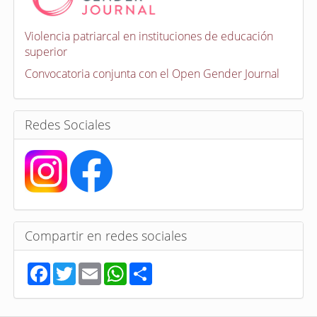
o
c
a
Violencia patriarcal en instituciones de educación
t
superior
o
r
Convocatoria conjunta con el Open Gender Journal
i
a
s
Redes Sociales
Compartir en redes sociales
F
T
E
W
S
a
w
m
h
h
c
i
a
a
a
e
t
i
t
r
b
t
l
s
e