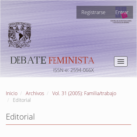
Navegación
Registrarse
Entrar
principal
Contenido
principal
Barra
lateral
Toggle
navigat
ISSN-e: 2594-066X
Inicio
Archivos
Vol. 31 (2005): Familia/trabajo
Editorial
Editorial