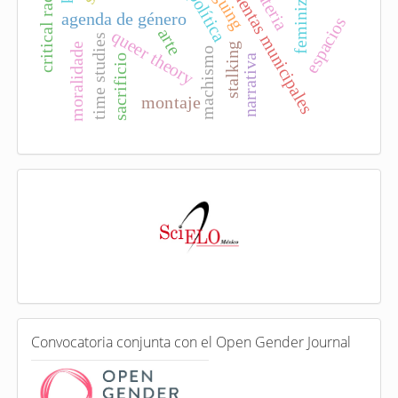
critical race theory
presidentas municipales
feminización
voguing
materia
agenda de género
espacios
arte
queer theory
time studies
moralidade
stalking
machismo
narrativa
sacrificio
montaje
I
n
d
e
x
a
d
a
e
C
n
Convocatoria conjunta con el Open Gender Journal
o
n
v