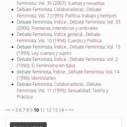
Feminista: Vol. 35 (2007): Vueltas y revueltas
Debate Feminista,
Colaboradoras
,
Debate
Feminista: Vol. 7 (1993): Política, trabajo y tiempos
Debate Feminista,
Índice
,
Debate Feminista: Vol. 33
(2006): Fronteras, intersticios y umbrales
Debate Feminista,
Índice general
,
Debate
Feminista: Vol. 10 (1994): Cuerpo y Política
Debate Feminista,
Índice
,
Debate Feminista: Vol. 19
(1999): Ley, cuerpo y sujeto
Debate Feminista,
Índice
,
Debate Feminista: Vol. 2
(1990): El Feminismo en Italia
debate feminista,
Índice
,
Debate Feminista: Vol. 14
(1996): Identidades
Debate Feminista,
Colaboradoras
,
Debate
Feminista: Vol. 11 (1995): Sexualidad: Teoría y
Práctica
<<
<
5
6
7
8
9
10
11
12
13
14
>
>>
E